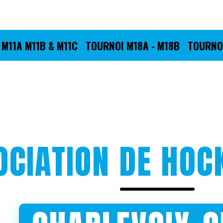
M11A M11B & M11C
TOURNOI M18A - M18B
TOURNOI
OCIATION DE HOC