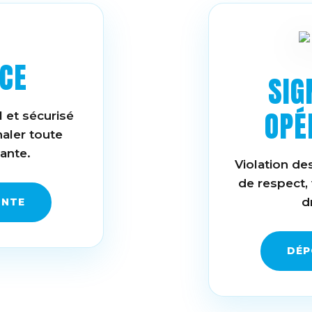
CE
SIG
OPÉ
l et sécurisé
naler toute
ante.
Violation d
de respect, 
d
INTE
DÉP